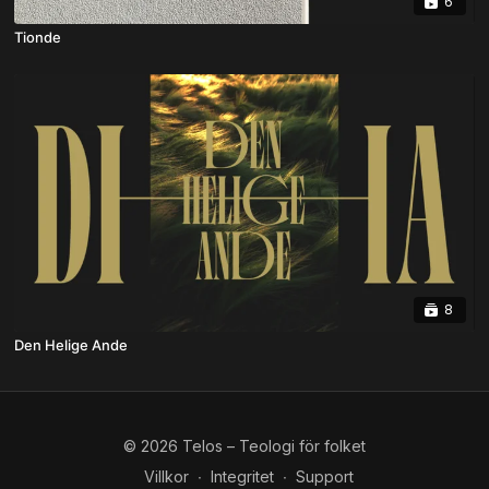
6
Tionde
8
Den Helige Ande
© 2026 Telos – Teologi för folket
Villkor
∙
Integritet
∙
Support