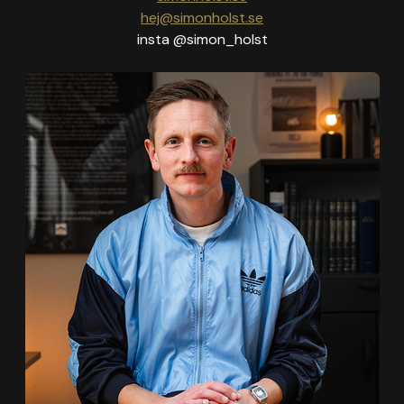
hej@simonholst.se
insta @simon_holst