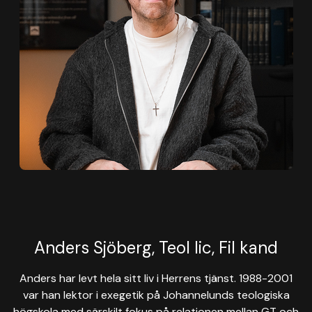
Anders Sjöberg, Teol lic, Fil kand
Anders har levt hela sitt liv i Herrens tjänst. 1988-2001
var han lektor i exegetik på Johannelunds teologiska
högskola med särskilt fokus på relationen mellan GT och