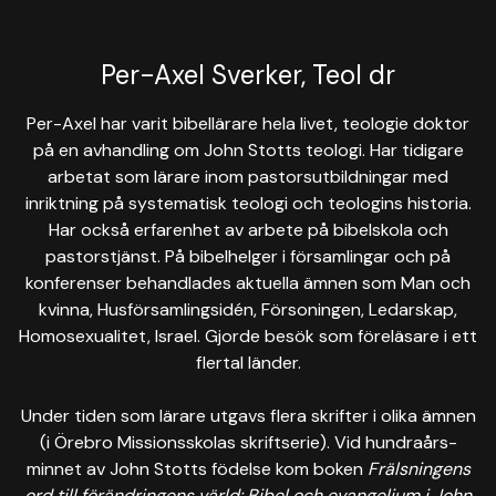
Per-Axel Sverker, Teol dr
Per-Axel har varit bibellärare hela livet, teologie doktor
på en avhandling om John Stotts teologi. Har tidigare
arbetat som lärare inom pastorsutbildningar med
inriktning på systematisk teologi och teologins historia.
Har också erfarenhet av arbete på bibelskola och
pastorstjänst. På bibelhelger i församlingar och på
konferenser behandlades aktuella ämnen som Man och
kvinna, Husförsamlingsidén, Försoningen, Ledarskap,
Homosexualitet, Israel. Gjorde besök som föreläsare i ett
flertal länder.
Under tiden som lärare utgavs flera skrifter i olika ämnen
(i Örebro Missionsskolas skriftserie). Vid hundraårs-
minnet av John Stotts födelse kom boken
Frälsningens
ord till förändringens värld: Bibel och evangelium i John