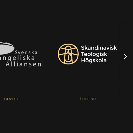
sea.nu
teol.se