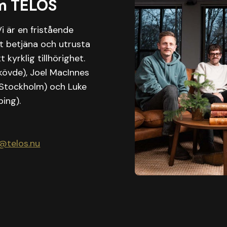
m TELOS
Vi är en fristående
t betjäna och utrusta
kyrklig tillhörighet.
Skövde), Joel MacInnes
(Stockholm) och Luke
ing).
@telos.nu