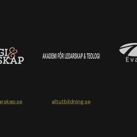
arskap.se
altutbildning.se