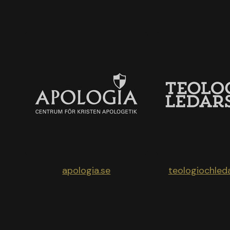
apologia.se
teologiochled