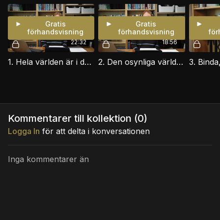
Gratis
Gratis
förhandsvisning
förhandsvisning
för
22:32
18:56
1. Hela världen är i den ondes våld
2. Den osynliga världens uppbyggnad
Kommentarer till kollektion (
0
)
Logga In
för att delta i konversationen
Inga kommentarer än