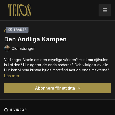
Trailer
SAMLING
Den Andliga Kampen
Olof Edsinger
Vad säger Bibeln om den osynliga världen? Hur kom djävulen
in i bilden? Hur agerar de onda andarna? Och viktigast av allt:
Hur kan vi som kristna bjuda motstånd mot de onda makterna?
Läs mer
Abonnera för att titta
5 VIDEOR