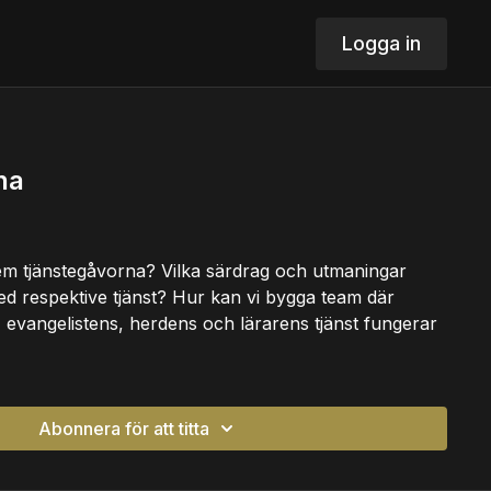
Logga in
na
m tjänstegåvorna? Vilka särdrag och utmaningar
d respektive tjänst? Hur kan vi bygga team där
, evangelistens, herdens och lärarens tjänst fungerar
Abonnera för att titta