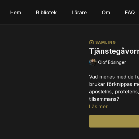
Hem
Bibliotek
Lärare
Om
FAQ
SAMLING
Tjänstegåvor
Olof Edsinger
Vad menas med de fe
brukar förknippas me
apostelns, profetens
tillsammans?
Läs mer