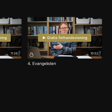
ning
Gratis förhandsvisning
11:26
10:52
4. Evangelisten