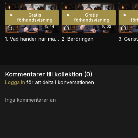
Gratis
Gratis
förhandsvisning
förhandsvisning
för
15:44
16:02
1. Vad händer när människor möter Gud?
2. Beröringen
3. Gens
Kommentarer till kollektion (
0
)
Logga In
för att delta i konversationen
Inga kommentarer än