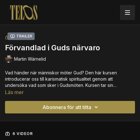
Trailer
SAMLING
Förvandlad i Guds närvaro
Martin Wärnelid
Vad händer när människor möter Gud? Den här kursen
introducerar oss till karismatisk spiritualitet genom att
undersöka vad som sker i Gudsmöten. Kursen tar sin
utgångspunkt i intervjuer om gudsmöten med karismatiska
Läs mer
kristna i Sverige och fördjupar perspektiven utifrån Bibeln och
den kristna traditionen.
Abonnera för att titta
6 VIDEOR