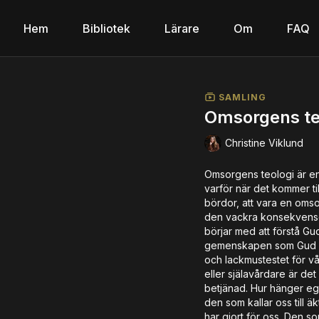
Hem
Bibliotek
Lärare
Om
FAQ
SAMLING
Omsorgens teo
Christine Viklund
Omsorgens teologi är en
varför när det kommer til
bördor, att vara en omso
den vackra konsekvensen
börjar med att förstå Gud
gemenskapen som Gud är.
och lackmustestet för vår
eller själavårdare är det 
betjänad. Hur hänger eg
den som kallar oss till ä
har gjort för oss. Den s