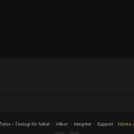
elos – Teologi för folket
∙
Villkor
∙
Integritet
∙
Support
Hämta 