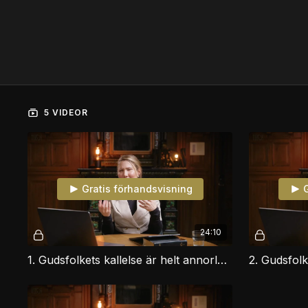
5 VIDEOR
Gratis förhandsvisning
G
24:10
1. Gudsfolkets kallelse är helt annorlunda - del 1