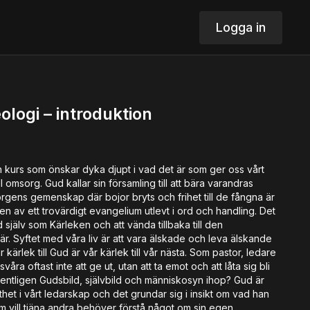
Logga in
logi – introduktion
 kurs som önskar dyka djupt i vad det är som ger oss vårt
l omsorg. Gud kallar sin församling till att bära varandras
rgens gemenskap där bojor bryts och frihet till de fångna är
 av ett trovärdigt evangelium utlevt i ord och handling. Det
 själv som Kärleken och att vända tillbaka till den
 Syftet med våra liv är att vara älskade och leva älskande
 kärlek till Gud är vår kärlek till vår nästa. Som pastor, ledare
svåra oftast inte att ge ut, utan att ta emot och att låta sig bli
entligen Gudsbild, självbild och människosyn ihop? Gud är
kthet i vårt ledarskap och det grundar sig i insikt om vad han
om vill tjäna andra behöver förstå något om sin egen